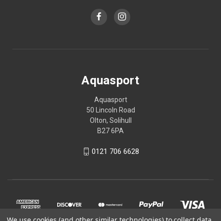
Aquasport
Aquasport
50 Lincoln Road
Olton, Solihull
B27 6PA
0121 706 6628
We use cookies (and other similar technologies) to collect data